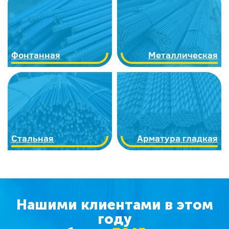
Фонтанная
Металлическая
Стальная
Арматура гладкая
Нашими клиентами в этом
году